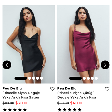
Feu De Elu
Feu De Elu
Êtincelle Siyah Degaje
Êtincelle Vişne Çürüğü
Yaka Askılı Kısa Saten
Degaje Yaka Askılı Kısa
Gecelik
Saten Gecelik
$31.00
$41.00
$119.00
$119.00
★
★
★
★
★
★
★
★
★
★