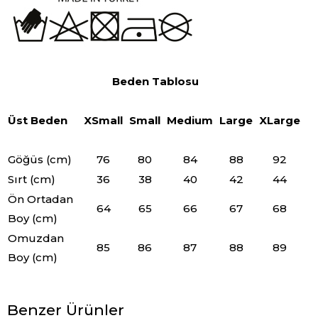
Beden Tablosu
Üst Beden
XSmall
Small
Medium
Large
XLarge
Göğüs (cm)
76
80
84
88
92
Sırt (cm)
36
38
40
42
44
Ön Ortadan
64
65
66
67
68
Boy (cm)
Omuzdan
85
86
87
88
89
Boy (cm)
Benzer Ürünler