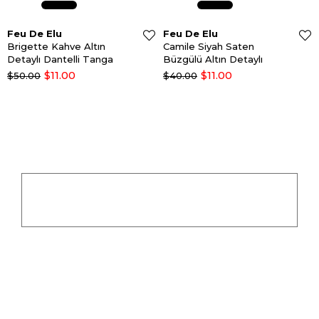
Feu De Elu
Feu De Elu
Brigette Kahve Altın
Camile Siyah Saten
Detaylı Dantelli Tanga
Büzgülü Altın Detaylı
Dantelli Tanga
$11.00
$11.00
$50.00
$40.00