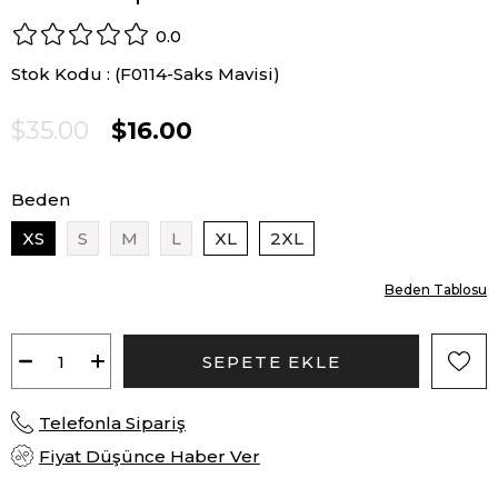
0.0
Stok Kodu
(F0114-Saks Mavisi)
$35.00
$16.00
Beden
XS
S
M
L
XL
2XL
Beden Tablosu
Telefonla Sipariş
Fiyat Düşünce Haber Ver