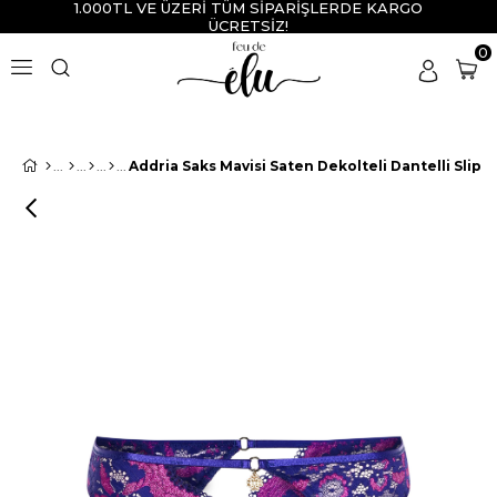
1.000TL VE ÜZERİ TÜM SİPARİŞLERDE KARGO
ÜCRETSİZ!
0
Addria Saks Mavisi Saten Dekolteli Dantelli Slip